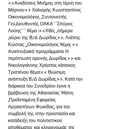
<<Αναδύσεις Μνήμης στη λίμνη του 
Μόρνου>> Χαλιορής Κωνσταντίνος 
Οικονομολόγος ,Συντονιστής 
Γεν.Διευθυντής ΟΑΚΑ ΄΄Σπύρος 
Λούης¨¨ θέμα :<<Χθές ,σήμερα 
,αύριο της Β/Δ Δωρίδας>>. Λιάπης 
Κώστας ,,Οικονομολόγος θέμα; << 
Αναπτυξιακά προγράμματα: Η 
περίπτωση ορεινής Δωρίδας>> και 
Νικολογιάννης Χρήστος κάτοικος 
Τριστένου θέμα:<< Βιώσιμη 
ανάπτυξη Β/Δ Δωρίδας>>. Κατά την 
διάρκεια του Συνεδρίου έγινε η 
βράβευση της Αθανασίας Ψάλτη 
,ΠροΪσταμένη Εφορείας 
Αρχαιοτήτων Φωκίδας, για την 
συμβολή της στην προστασία και 
κατάδειξη του πολιτιστικού 
αποθέματος και κληρονομιάς της 