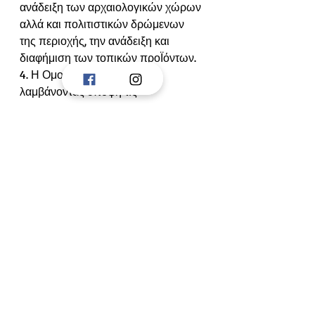
ανάδειξη των αρχαιολογικών χώρων 
αλλά και πολιτιστικών δρώμενων 
της περιοχής, την ανάδειξη και 
διαφήμιση των τοπικών προΪόντων.
4. Η Ομοσπονδία δεσμεύεται 
λαμβάνοντας υπόψη τις 
τεχνολογικές δυνατότητες της 
εποχής να προάγει την συνεργασία 
των τοπικών κοινωνιών αλλά και 
άλλα και να είναι ανοιχτή σε κάθε νέα 
ιδέα και διαφορετική φιλοσοφία 
επίτευξης των στόχων ευημερίας της 
περιοχής.
5. Να αναρτηθεί το παρόν ψήφισμα 
στην ιστοσελίδα του Δήμου και της 
Ομοσπονδίας και να δημοσιευθεί 
στον έντυπο τύπο.
Οι Σύνεδροι εκπρόσωποι του 19ου 